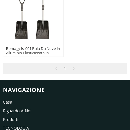
Remagy Is-001 Pala Da Neve In
Alluminio Elasticizzato In
Plastica Facorty Usata Per
Campeggio Da Neve Da
Esterno
1
NAVIGAZIONE
Casa
Riguardo A Noi
Prodotti
TECNOLOGIA