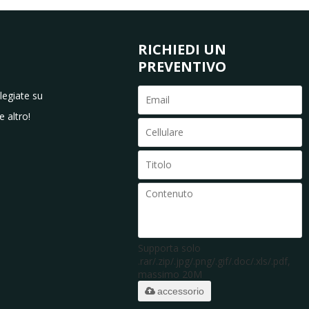
RICHIEDI UN
PREVENTIVO
ilegiate su
e altro!
Supporta solo
.rar/.zip/.jpg/.png/.gif/.doc/.xls/.pdf,
massimo 20M
accessorio