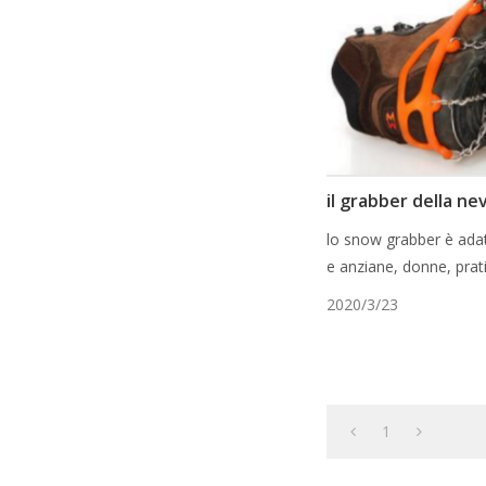
il grabber della n
lo snow grabber è ada
e anziane, donne, pratic
2020/3/23
1