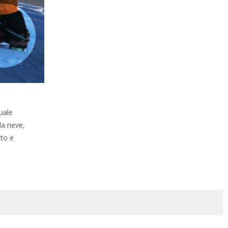
uale
la neve,
sto e