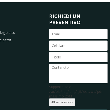
RICHIEDI UN
PREVENTIVO
ilegiate su
e altro!
Supporta solo
.rar/.zip/.jpg/.png/.gif/.doc/.xls/.pdf,
massimo 20M
accessorio