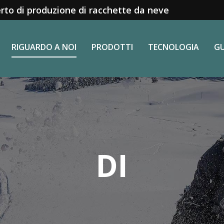
rto di produzione di racchette da neve
RIGUARDO A NOI
PRODOTTI
TECNOLOGIA
GU
DI