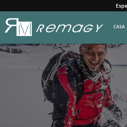
Espe
CASA