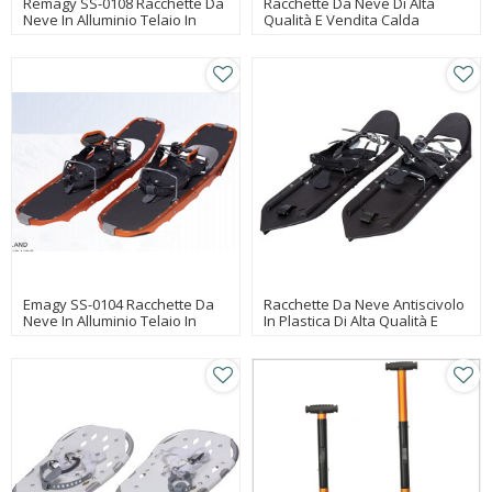
Remagy SS-0108 Racchette Da
Racchette Da Neve Di Alta
Neve In Alluminio Telaio In
Qualità E Vendita Calda
Alluminio Design Popolare
Racchette Da Neve Leggere
Racchette Da Neve Cina
Produttori Di Scarpe Da Neve,
Fabbrica Di Scarpe Da Neve,
Scarpe Da Neve Commercio
All'ingrosso In Linea
Emagy SS-0104 Racchette Da
Racchette Da Neve Antiscivolo
Neve In Alluminio Telaio In
In Plastica Di Alta Qualità E
Alluminio Design Popolare
Vendita Calda
Racchette Da Neve Leggere
Racchette Da Neve Cina
Produttori Di Scarpe Da Neve,
Fabbrica Di Scarpe Da Neve,
Scarpe Da Neve Commercio
All'ingrosso In Linea