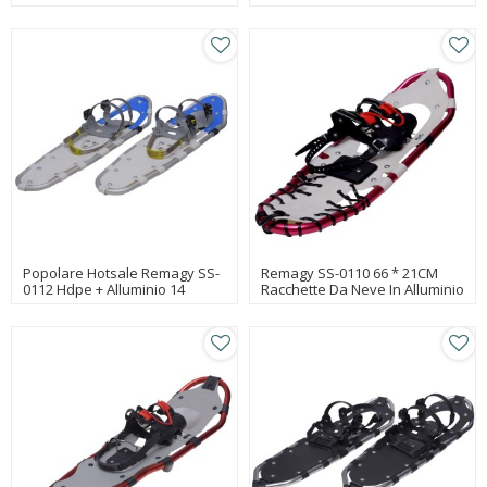
Ghiaccio Cina Produttori Di
Ghiaccio Ramponi Da Ghiaccio
Ramponi Da Ghiaccio, Fabbrica
Per Stivali Fabbrica Di
Di Ramponi Da Ghiaccio,
Ramponi, Ramponi Da
Ramponi Da Ghiaccio
Ghiaccio All'ingrosso In Linea
All'ingrosso In Linea
Popolare Hotsale Remagy SS-
Remagy SS-0110 66 * 21CM
0112 Hdpe + Alluminio 14
Racchette Da Neve In Alluminio
Pollici-36 Pollici Scarpe Da
Cina Produttori Di Scarpe Da
Passeggio Sulla Neve
Neve
All'ingrosso In Linea