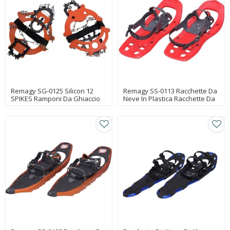
Remagy SG-0125 Silicon 12
Remagy SS-0113 Racchette Da
SPIKES Ramponi Da Ghiaccio
Neve In Plastica Racchette Da
Da Neve Per Camminata Sul
Neve Per Bambini Racchette
Ghiaccio Ramponi Da Ghiaccio
Da Neve Leggere Cina
Per Stivali Fabbrica Di
Produttori Di Scarpe Da Neve,
Ramponi, Ramponi Da
Fabbrica Di Scarpe Da Neve,
Ghiaccio All'ingrosso In Linea
Scarpe Da Neve Commercio
All'ingrosso In Linea