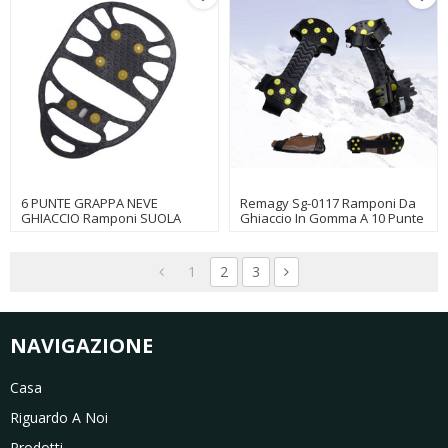
6 PUNTE GRAPPA NEVE
Remagy Sg-0117 Ramponi Da
GHIACCIO Ramponi SUOLA
Ghiaccio In Gomma A 10 Punte
ANTISCIVOLO
Per Scarponi Da Trekking
Whosale
1
2
3
NAVIGAZIONE
Casa
Riguardo A Noi
Prodotti