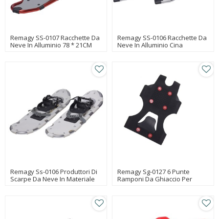
Remagy SS-0107 Racchette Da
Remagy SS-0106 Racchette Da
Neve In Alluminio 78 * 21CM
Neve In Alluminio Cina
Produttore Di Scarpe Da Neve
Produttori Di Scarpe Da Neve,
Da Passeggio
Fabbrica Di Scarpe Da Neve,
Scarpe Da Neve In Linea
All'ingrosso 2020 Migliori
Scarpe Da Neve
Remagy Ss-0106 Produttori Di
Remagy Sg-0127 6 Punte
Scarpe Da Neve In Materiale
Ramponi Da Ghiaccio Per
Resistente E Leggero, Fabbrica
Ghiaccio A Piedi Cina
Di Scarpe Da Neve, Commercio
Produttori Di Ramponi Da
All'ingrosso In Linea Di Scarpe
Ghiaccio, Fabbrica Di Ramponi
Da Neve
Da Ghiaccio, Ramponi Da
Ghiaccio All'ingrosso In Linea