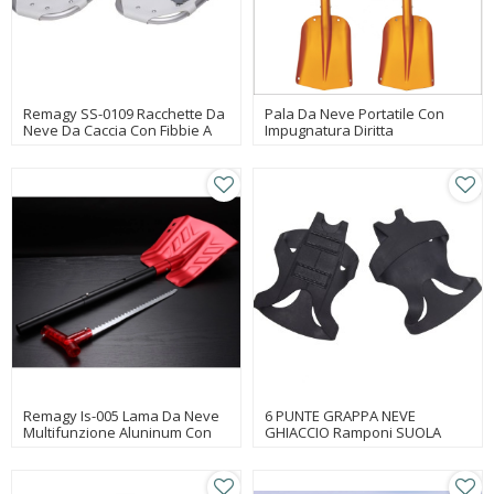
Remagy SS-0109 Racchette Da
Pala Da Neve Portatile Con
Neve Da Caccia Con Fibbie A
Impugnatura Diritta
Chiusura Rapida Facili
Produttori Di Scarpe Da Neve
In Cina, Fabbrica Di Scarpe Da
Neve, Scarpe Da Neve
All'ingrosso In Linea
Remagy Is-005 Lama Da Neve
6 PUNTE GRAPPA NEVE
Multifunzione Aluninum Con
GHIACCIO Ramponi SUOLA
Sega Da Ghiaccio A Denti
ANTISCIVOLO
Larghi Da 35 Cm