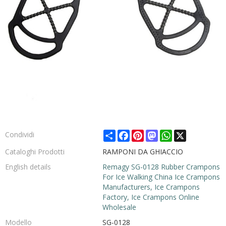
Share
Facebook
Pinterest
Mastodon
WhatsApp
X
Condividi
Cataloghi Prodotti
RAMPONI DA GHIACCIO
English details
Remagy SG-0128 Rubber Crampons
For Ice Walking China Ice Crampons
Manufacturers, Ice Crampons
Factory, Ice Crampons Online
Wholesale
Modello
SG-0128