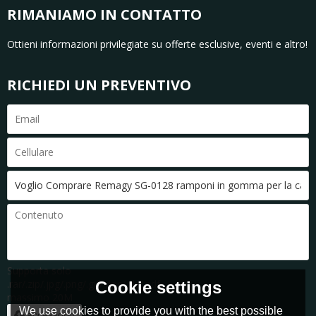
RIMANIAMO IN CONTATTO
Ottieni informazioni privilegiate su offerte esclusive, eventi e altro!
RICHIEDI UN PREVENTIVO
Supporta solo
.rar/.zip/.jpg/.png/.gif/.doc/.xls/.pdf,
Cookie settings
massimo 20M
We use cookies to provide you with the best possible
accessorio